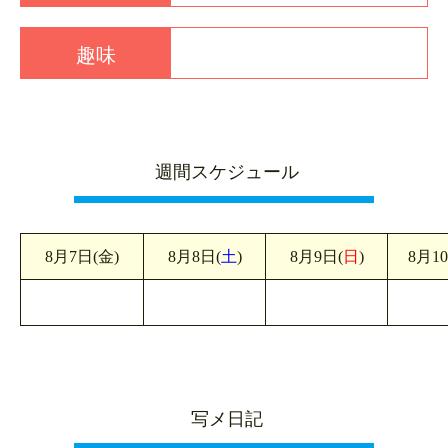
趣味
週間スケジュール
8月7日(金)
8月8日(
土
)
8月9日(
日
)
8月1
写メ日記