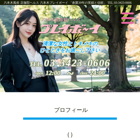
六本木風俗 店舗型ヘルス 六本木プレイボーイ 「創業39年の実績と信頼」 TEL.
03-3423-0606
清潔な女性とトキメキの
ひとときをお過ごし下さい
03-3423-0606
TEL.
~
12:00
24:00
open
close
プロフィール
（）